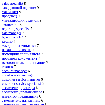
sales specialist
9
заведующий отделом
9
машинист
9
продавец
9
управляющий отделом
9
экономист
8
reporting specialist
7
sale manager
7
бухгалтер 1C
7
кассир
7
младший специалист
7
начальник охраны
7
помощник специалиста
7
продавец-консультант
7
руководитель организации
7
техник
7
account manager
6
client service manager
6
customer service manager
6
customer service specialist
6
ассистент директора
6
ассистент управляющего
6
директор предприятия
6
заместитель начальника
6
заместитель руководителя
6