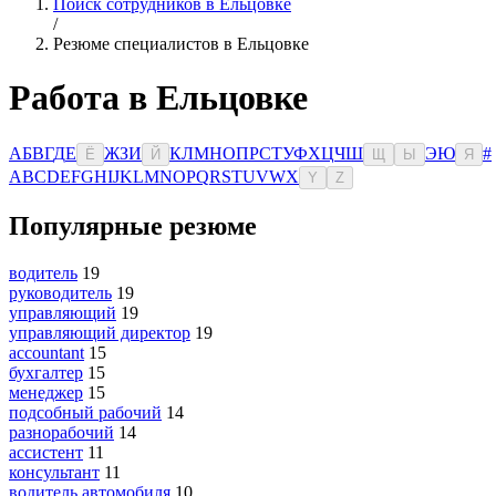
Поиск сотрудников в Ельцовке
/
Резюме специалистов в Ельцовке
Работа в Ельцовке
А
Б
В
Г
Д
Е
Ж
З
И
К
Л
М
Н
О
П
Р
С
Т
У
Ф
Х
Ц
Ч
Ш
Э
Ю
#
Ё
Й
Щ
Ы
Я
A
B
C
D
E
F
G
H
I
J
K
L
M
N
O
P
Q
R
S
T
U
V
W
X
Y
Z
Популярные резюме
водитель
19
руководитель
19
управляющий
19
управляющий директор
19
accountant
15
бухгалтер
15
менеджер
15
подсобный рабочий
14
разнорабочий
14
ассистент
11
консультант
11
водитель автомобиля
10