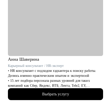
Анна
Шаверина
Карьерный консультант / HR-эксперт
• HR консультант с подходом хэдхантера к поиску работы.
Делюсь именно практическим опытом и экспертизой
• 15 лет подбора персонала разных уровней для таких
компаний как Сбер, Яндекс, ВТБ, Лента, Tele2, EY,
Делимобиль, Ozon, Yota, 2ГИС и др., из них 10 лет
Выбрать услугу
консалтинга (АНКОР, Hays), а также executive search проекты
по поиску ТОПов
• Много работала напрямую с ЛПР и понимаю, как выглядит
процесс оценки и найма со всех сторон: как обычно мыслит