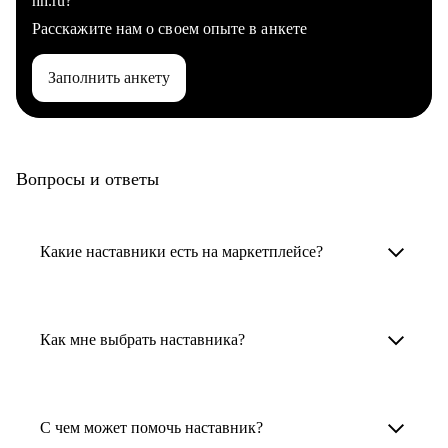
hh.ru?
Расскажите нам о своем опыте в анкете
Заполнить анкету
Вопросы и ответы
Какие наставники есть на маркетплейсе?
Карьерные наставники — это HR-
специалисты, карьерные консультанты,
Как мне выбрать наставника?
психологи, резюмерайтеры и менторы.
Умный поиск поможет в три клика выбрать
Менторы работают в ИТ, дизайне, других
наставника для достижения вашей цели.
С чем может помочь наставник?
узкоспециализированных сферах. Они