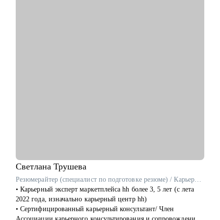
• Навыки проектирования архитектуры
• Связь технологий и бизнес-ценности
• Лидерство и коммуникации
• Обратная связь и мотивация
• Внедрение архитектурной функции
• ИТ-ландшафт и дорожная карта
• ИТ-трансформация
Кому могу помочь:
• Техлидам/тимлидам: развитие в ИТ-архитектуре,
подготовка к собеседованиям.
• Архитекторам: карьерный рост до корпоративного уровня.
• Разработчикам: архитектурные решения.
• ИТ-руководителям: понимание роли архитектуры.
Светлана
Трушева
Резюмерайтер (специалист по подготовке резюме) / Карьерный консультант / Профориентолог
• Карьерный эксперт маркетплейса hh более 3, 5 лет (с лета
2022 года, изначально карьерный центр hh)
• Cертифицированный карьерный консультант/ Член
Ассоциации карьерного консультирования и сопровождения