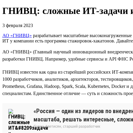
ГНИВЦ: сложные ИТ‑задачи 
3 февраля 2023
АО «ГНИВЦ»
разрабатывает масштабные высоконагруженные си
ИТ у компании есть программа стажировок-хакатонов. Давайт
АО «ГНИВЦ» (Главный научный инновационный внедренческий
разработки ГНИВЦ. Например, удобные сервисы и API ФНС Росс
ГНИВЦ известен как одна из старейший российских ИТ-компани
1000 разработчиков, аналитиков, архитекторов, тестировщиков, 
Prometheus, Grafana, Hadoop, Spark, Scala, Kubernetes, Doсke
специалистам. Единственное отличие — суть и сложность прое
«Россия — один из лидеров по внедре
масштаба, решать интересные, сложны
Сурен Аветисян, старший разработчик