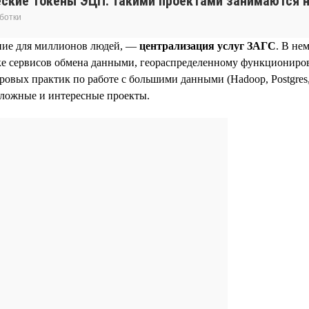
еские токены ЭЦП. Такими проектами занимаются н
ботки
ние для миллионов людей, —
централизация услуг ЗАГС
. В не
е сервисов обмена данными, геораспределенному функциониров
вых практик по работе с большими данными (Hadoop, Postgres, 
сложные и интересные проекты.