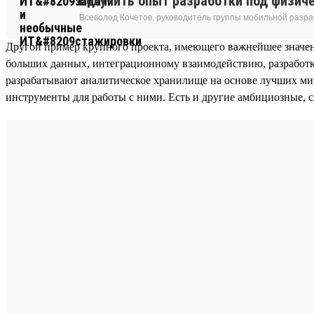
получить опыт разработки под физич
Всеволод Кочетов, руководитель группы мобильной разра
Другой пример крупного проекта, имеющего важнейшее значе
больших данных, интеграционному взаимодействию, разработк
разрабатывают аналитическое хранилище на основе лучших миро
инструменты для работы с ними. Есть и другие амбициозные, 