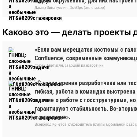
в двух окружениях, для них настроен 
Дамир Зинатуллин, DevOps (экс-стажер)
Каково это — делать проекты 
«Если вам мерещатся костюмы с галсту
Confluence, современные коммуникаци
Сурен Аветисян, старший разработчик
«С точки зрения разработчика или те
гибкая, работа в командах выстроена 
мнение о работе с госструктурами, но
гарантируют стабильность. Во-вторых
и лично мне».
Всеволод Кочетов, руководитель группы мобильной разра