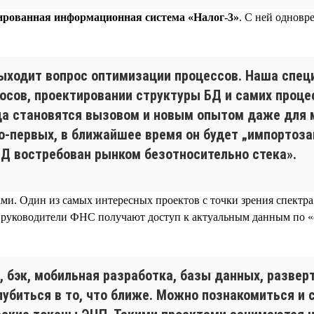
рованная информационная система «Налог-3»
. С ней одновр
выходит вопрос оптимизации процессов. Наша специ
осов, проектировании структуры БД и самих проце
да становятся вызовом и новым опытом даже для м
, во-первых, в ближайшее время он будет „импортоз
Д востребован рынком безотносительно стека».
и. Один из самых интересных проектов с точки зрения спектр
ое руководители ФНС получают доступ к актуальным данным по 
 бэк, мобильная разработка, базы данных, развер
лубиться в то, что ближе. Можно познакомиться и 