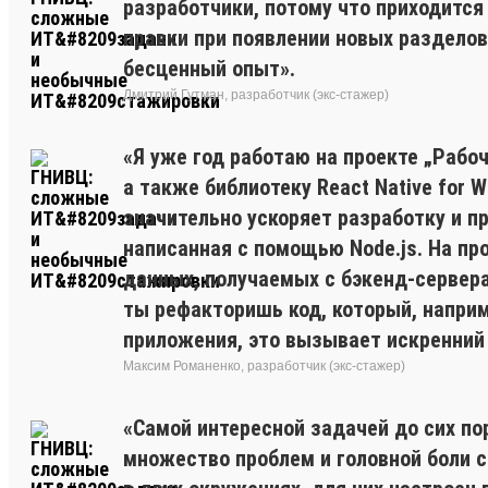
разработчики, потому что приходится 
правки при появлении новых разделов.
бесценный опыт».
Дмитрий Гутман, разработчик (экс-стажер)
«Я уже год работаю на проекте „Рабоч
а также библиотеку React Native for 
значительно ускоряет разработку и п
написанная с помощью Node.js. На про
данных, получаемых с бэкенд-сервера
ты рефакторишь код, который, напри
приложения, это вызывает искренний 
Максим Романенко, разработчик (экс-стажер)
«Самой интересной задачей до сих по
множество проблем и головной боли с