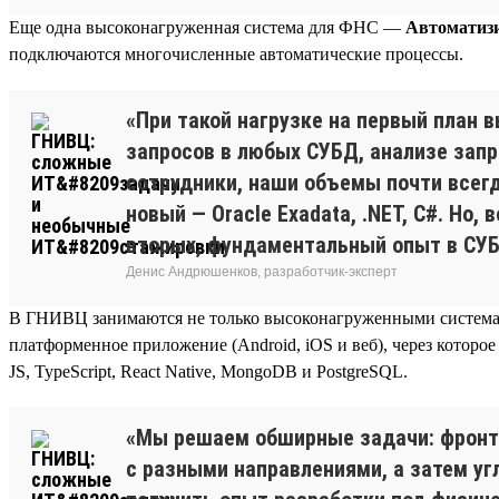
Еще одна высоконагруженная система для ФНС —
Автоматизи
подключаются многочисленные автоматические процессы.
«При такой нагрузке на первый план 
запросов в любых СУБД, анализе запр
сотрудники, наши объемы почти всег
новый — Oracle Exadata, .NET, C#. Но
вторых, фундаментальный опыт в СУБ
Денис Андрюшенков, разработчик-эксперт
В ГНИВЦ занимаются не только высоконагруженными системам
платформенное приложение (Android, iOS и веб), через котор
JS, TypeScript, React Native, MongoDB и PostgreSQL.
«Мы решаем обширные задачи: фронт,
с разными направлениями, а затем уг