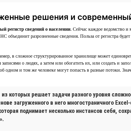
женные решения и современный
ый регистр сведений о населении
. Сейчас каждое ведомство 
ФНС объединит разрозненные сведения. Польза от регистра буде
пример, в сложное структурированное хранилище может единовр
писями о людях, а затем или обогатить их, или создать и запо
б одном и том же человеке могут попасть в разные потоки. Знач
 из которых решает задачи разного уровня сложно
снове загруженного в него многостраничного Excel
которая поднимает несколько инстансов себя, сохр
».