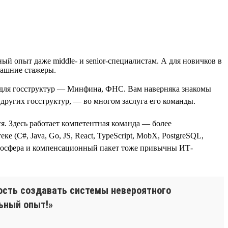
й опыт даже middle- и senior-специалистам. А для новичков в
рашние стажеры.
для госструктур — Минфина, ФНС. Вам наверняка знакомы
ругих госструктур, — во многом заслуга его команды.
. Здесь работает компетентная команда — более
 (С#, Java, Go, JS, React, TypeScript, MobX, PostgreSQL,
я атмосфера и компенсационный пакет тоже привычны ИТ-
ность создавать системы невероятного
ьный опыт!»