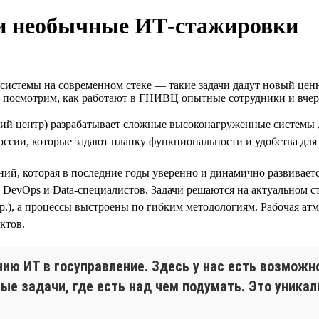
и необычные ИТ‑стажировки
стемы на современном стеке — такие задачи дадут новый ценны
е посмотрим, как работают в ГНИВЦ опытные сотрудники и вче
 центр) разрабатывает сложные высоконагруженные системы 
ии, которые задают планку функциональности и удобства для д
й, которая в последние годы уверенно и динамично развивается
DevOps и Data-специалистов. Задачи решаются на актуальном стеке
r и др.), а процессы выстроены по гибким методологиям. Рабоча
ктов.
нию ИТ в госуправление. Здесь у нас есть возмож
е задачи, где есть над чем подумать. Это уникал